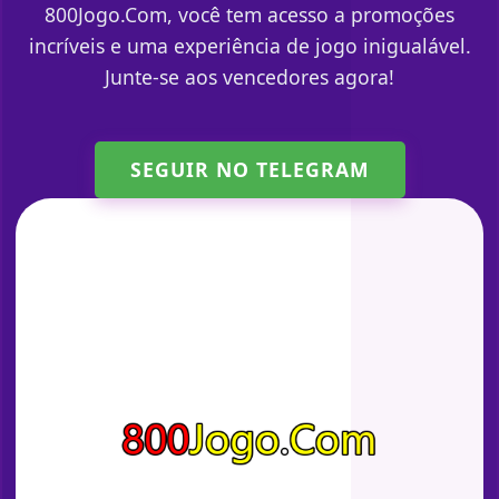
800Jogo.Com, você tem acesso a promoções
incríveis e uma experiência de jogo inigualável.
Junte-se aos vencedores agora!
SEGUIR NO TELEGRAM