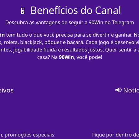
📱 Benefícios do Canal
Descubra as vantagens de seguir a 90Win no Telegram
in
tem tudo o que você precisa para se divertir e ganhar. N
roleta, blackjack, pôquer e bacará. Cada jogo é desenvolv
es, jogabilidade fluida e resultados justos. Quer sentir a 
casa? Na
90Win
, você pode!
sivos
📢 Notí
m, promoções especiais
Fique por dentro d