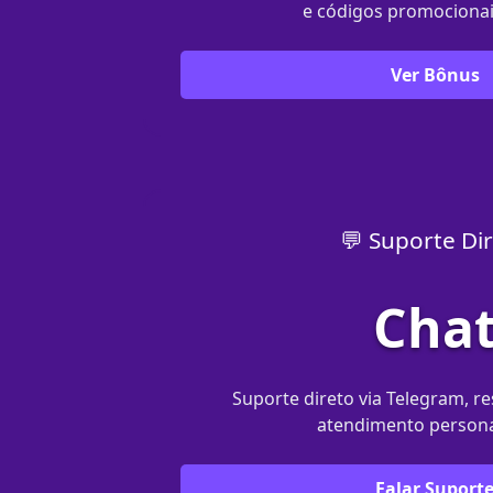
e códigos promocionai
Ver Bônus
💬 Suporte Di
Cha
Suporte direto via Telegram, r
atendimento persona
Falar Suport