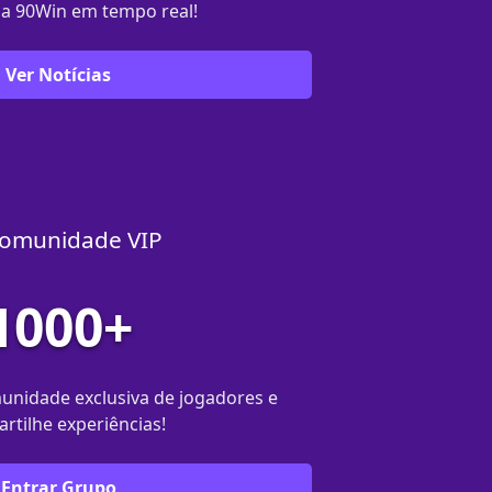
a 90Win em tempo real!
Ver Notícias
Comunidade VIP
1000+
unidade exclusiva de jogadores e
rtilhe experiências!
Entrar Grupo