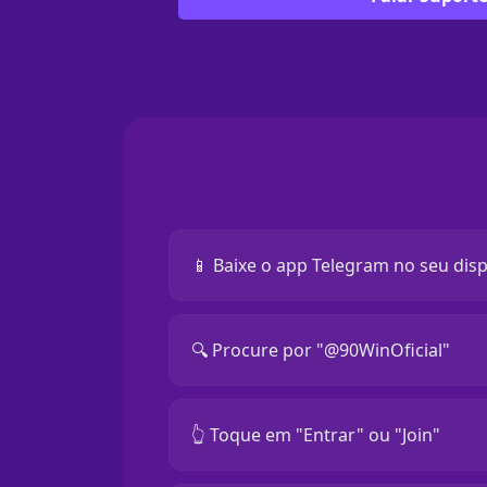
📱 Baixe o app Telegram no seu disp
🔍 Procure por "@90WinOficial"
👆 Toque em "Entrar" ou "Join"