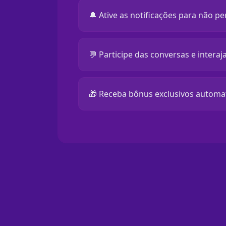
🔔 Ative as notificações para não p
💬 Participe das conversas e interaj
🎁 Receba bônus exclusivos autom