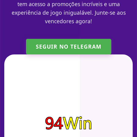
tem acesso a promoções incríveis e uma
experiência de jogo inigualável. Junte-se aos
vencedores agora!
SEGUIR NO TELEGRAM