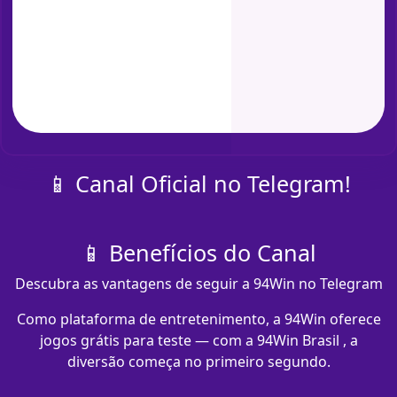
📱 Canal Oficial no Telegram!
📱 Benefícios do Canal
Descubra as vantagens de seguir a 94Win no Telegram
Como plataforma de entretenimento, a 94Win oferece
jogos grátis para teste — com a 94Win Brasil , a
diversão começa no primeiro segundo.