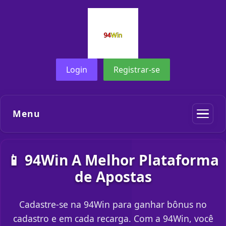
Login
Registrar-se
Menu
📱 94Win A Melhor Plataforma
de Apostas
Cadastre-se na 94Win para ganhar bônus no
cadastro e em cada recarga. Com a 94Win, você